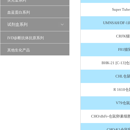
荧光金系列
Super T
血蓝蛋白系列
UMNSAH/DF
试剂盒系列
CRFK
IVD诊断抗体抗原系列
F81
其他生化产品
BHK-21 [C-1
CHL仓
R 1610
V79仓
CHO/dhFr-仓鼠卵
CHO-K1仓